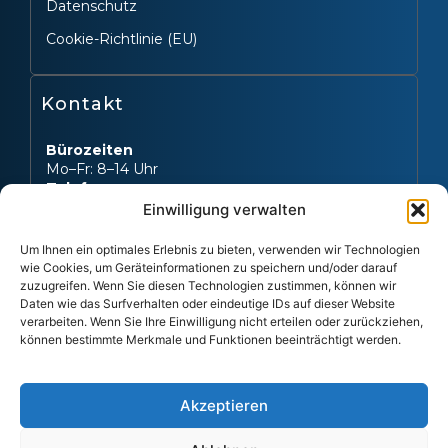
Datenschutz
Cookie-Richtlinie (EU)
Kontakt
Bürozeiten
Mo–Fr: 8–14 Uhr
Telefon
Mo–Fr: 8–17 Uhr
Einwilligung verwalten
auch außerhalb der Bürozeiten
Um Ihnen ein optimales Erlebnis zu bieten, verwenden wir Technologien
Festnetz
wie Cookies, um Geräteinformationen zu speichern und/oder darauf
03634 3192206
zuzugreifen. Wenn Sie diesen Technologien zustimmen, können wir
Mobil
Daten wie das Surfverhalten oder eindeutige IDs auf dieser Website
01522 6832113
verarbeiten. Wenn Sie Ihre Einwilligung nicht erteilen oder zurückziehen,
E-Mail
können bestimmte Merkmale und Funktionen beeinträchtigt werden.
info@meinumzugshaus.de
Akzeptieren