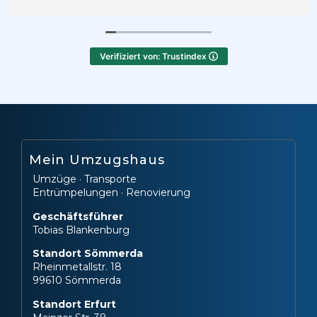
gearbeitet. Auch der Abbau und Wiederaufbau meiner
Möbel hat super geklappt. Ich kann die Firma
uneingeschränkt weiterempfehlen und würde
jederzeit wieder mit ihr umziehen.
Verifiziert von: Trustindex
Mein Umzugshaus
Umzüge · Transporte
Entrümpelungen · Renovierung
Geschäftsführer
Tobias Blankenburg
Standort Sömmerda
Rheinmetallstr. 18
99610 Sömmerda
Standort Erfurt